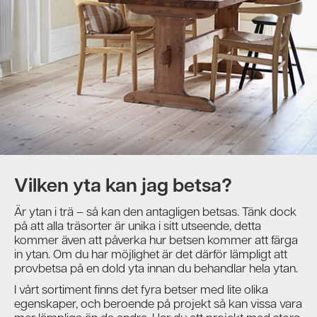
Vilken yta kan jag betsa?
Är ytan i trä – så kan den antagligen betsas. Tänk dock
på att alla träsorter är unika i sitt utseende, detta
kommer även att påverka hur betsen kommer att färga
in ytan. Om du har möjlighet är det därför lämpligt att
provbetsa på en dold yta innan du behandlar hela ytan.
I vårt sortiment finns det fyra betser med lite olika
egenskaper, och beroende på projekt så kan vissa vara