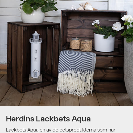
Herdins Lackbets Aqua
Lackbets Aqua
en av de betsprodukterna som har