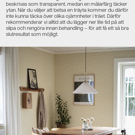
beskrivas som transparent, medan en målarfärg täcker
ytan. När du väljer att betsa en träyta kommer du därför
inte kunna täcka över olika ojämnheter i träet. Därför
rekommenderar vi alltid att du lägger ner lite tid på att
slipa och rengöra innan behandling – för att få ett så bra
slutresultat som möjligt.