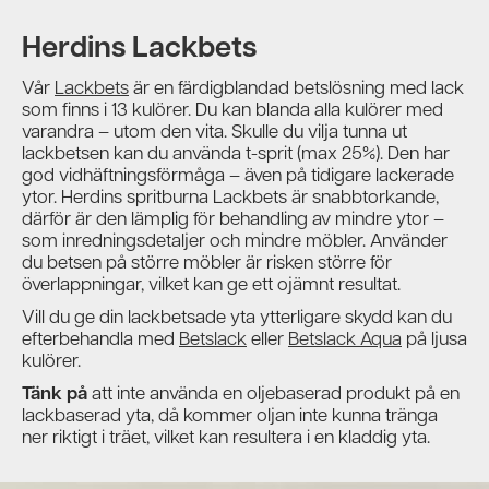
Herdins Lackbets
Vår
Lackbets
är en färdigblandad betslösning med lack
som finns i 13 kulörer. Du kan blanda alla kulörer med
varandra – utom den vita. Skulle du vilja tunna ut
lackbetsen kan du använda t-sprit (max 25%). Den har
god vidhäftningsförmåga – även på tidigare lackerade
ytor. Herdins spritburna Lackbets är snabbtorkande,
därför är den lämplig för behandling av mindre ytor –
som inredningsdetaljer och mindre möbler. Använder
du betsen på större möbler är risken större för
överlappningar, vilket kan ge ett ojämnt resultat.
Vill du ge din lackbetsade yta ytterligare skydd kan du
efterbehandla med
Betslack
eller
Betslack Aqua
på ljusa
kulörer.
Tänk på
att inte använda en oljebaserad produkt på en
lackbaserad yta, då kommer oljan inte kunna tränga
ner riktigt i träet, vilket kan resultera i en kladdig yta.