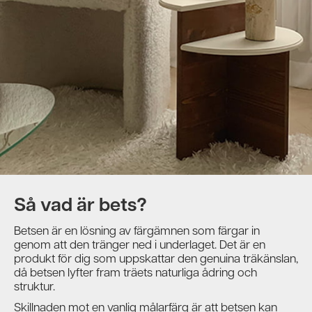
Så vad är bets?
Betsen är en lösning av färgämnen som färgar in
genom att den tränger ned i underlaget. Det är en
produkt för dig som uppskattar den genuina träkänslan,
då betsen lyfter fram träets naturliga ådring och
struktur.
Skillnaden mot en vanlig målarfärg är att betsen kan