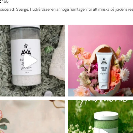
198
ducerad i Sverige. Hudvårdsserien är noga framtagen för att minska på jordens re
När lugnet landar blir allt annat…
AVAs Fot & hudkräm i påskägge
oviktigt.
...
Perfekt
...
14
0
17
2
l du ge någon något extra fint idag?
Lägg en skopa av AVAs badsalt
Harmoni i ditt varma
...
Ge
...
17
1
18
0