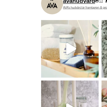
avahudvard
53
AVA’s hudvård är framtagen & pro
Vissa beslut tas i garaget. Andra... när
du ligger
...
8
0
Vill du ha en ljusstake som är vacker
Vil
och doftar
...
9
0