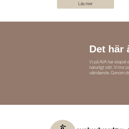
Läs mer
Läs mer
Det här 
Vi på AVA har skapat e
naturligt sätt. Vi tror
välmående. Genom de dof