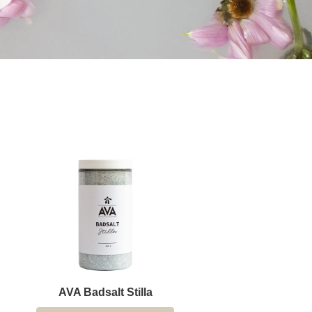
AVA Badsalt Harmoni
AVA Badsalt 