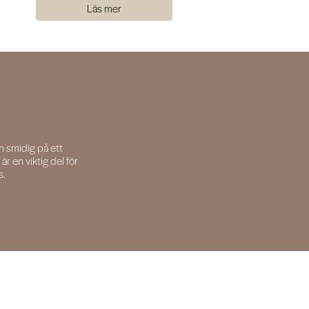
Läs mer
Läs mer
h smidig på ett
är en viktig del för
s.