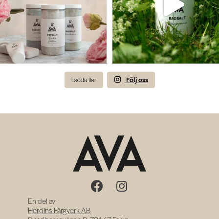
Ladda fler
Följ oss
En del av
Herdins Färgverk AB