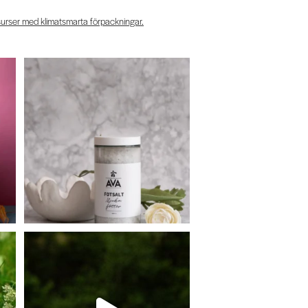
surser med klimatsmarta förpackningar.
t
Ge dina fötter lite extra omsorg!
Det
...
10
0
Vem behöver lite extra energi?
Ett
...
18
0