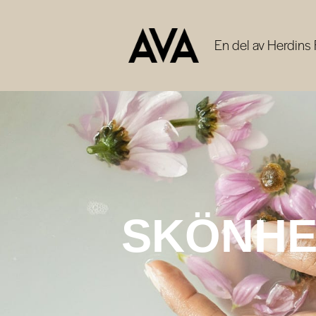
En del av Herdins
SKÖNHE