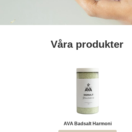
Våra produkter
VA Badsalt Harmoni
AVA Badsalt Energi