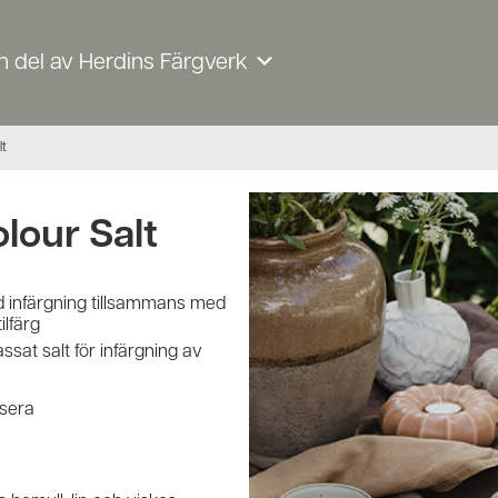
n del av Herdins Färgverk
lt
olour Salt
 infärgning tillsammans med
ilfärg
sat salt för infärgning av
osera