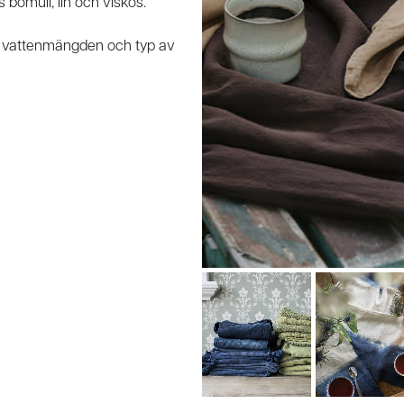
s bomull, lin och viskos.
er vattenmängden och typ av