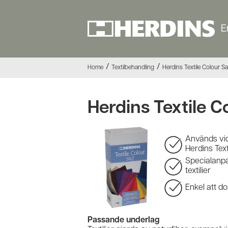
E
/
/
Home
Textilbehandling
Herdins Textile Colour Sa
Herdins Textile C
Används vid
Herdins Text
Specialanpas
textilier
Enkel att d
Passande underlag