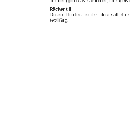
Textilier gjorda av naturfiber, exempelvi
Räcker till
Dosera Herdins Textile Colour salt eft
textilfärg.