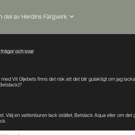
n del av Herdins Färgverk
la frågor och svar
med Vit Oljebets finns det risk att det blir gulaktigt om jag lac
 Betslack)?
et. Välj en vattenburen lack istället, Betslack Aqua eller om det g
ck.