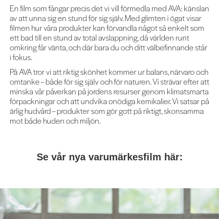
En film som fångar precis det vi vill förmedla med AVA: känslan
av att unna sig en stund för sig själv. Med glimten i ögat visar
filmen hur våra produkter kan förvandla något så enkelt som
ett bad till en stund av total avslappning, då världen runt
omkring får vänta, och där bara du och ditt välbefinnande står
i fokus.
På AVA tror vi att riktig skönhet kommer ur balans, närvaro och
omtanke – både för sig själv och för naturen. Vi strävar efter att
minska vår påverkan på jordens resurser genom klimatsmarta
förpackningar och att undvika onödiga kemikalier. Vi satsar på
ärlig hudvård – produkter som gör gott på riktigt, skonsamma
mot både huden och miljön.
Se vår nya varumärkesfilm här: